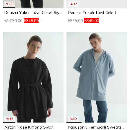
%66
%32
Denizci Yakalı Tüvit Ceket Siyah
Denizci Yakalı Tüvit Ceket
₺1.030,00
₺349,00
₺515,00
₺349,00
%46
%39
Astarlı Kaşe Kimono Siyah
Kapüşonlu Fermuarlı Sweatshirt Mavi