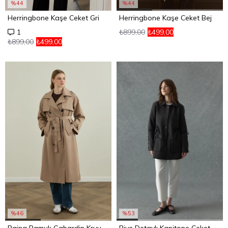
%44
%44
Herringbone Kaşe Ceket Gri
Herringbone Kaşe Ceket Bej
₺899,00
₺499,00
1
₺899,00
₺499,00
%46
%53