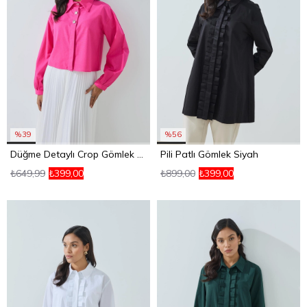
%39
%56
Düğme Detaylı Crop Gömlek Fuşya
Pili Patlı Gömlek Siyah
₺649,99
₺399,00
₺899,00
₺399,00