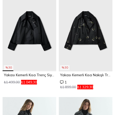
%30
%30
Yakası Kemerli Kısa Trenç Siyah
Yakası Kemerli Kısa Nakışlı Trenç
₺1.499,00
₺1.049,30
1
₺1.899,00
₺1.329,30