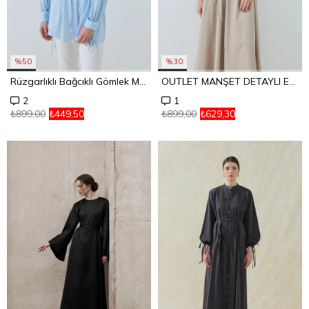
%50
%30
Rüzgarlıklı Bağcıklı Gömlek Mavi
OUTLET MANŞET DETAYLI ETEK GÖMLEK TAKIM (KEMERSİZ)
2
1
₺899,00
₺449,50
₺899,00
₺629,30