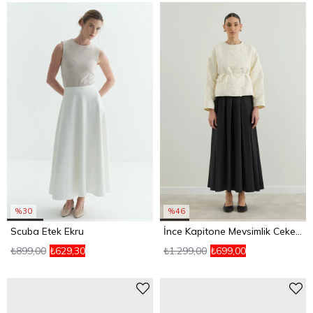
%30
%46
Scuba Etek Ekru
İnce Kapitone Mevsimlik Ceket Krem
₺899,00
₺629,30
₺1.299,00
₺699,00