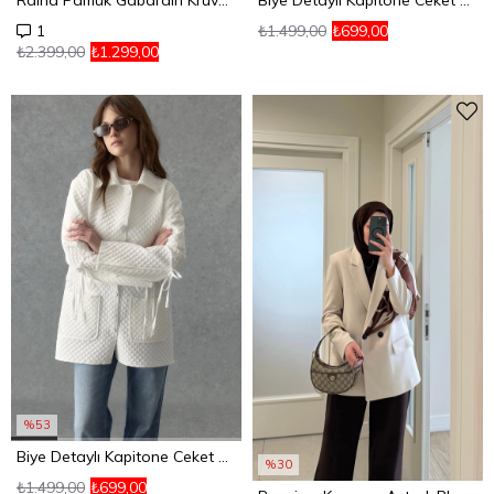
Raina Pamuk Gabardin Kruvaze Trençkot Vizon
Biye Detaylı Kapitone Ceket Siyah
₺1.499,00
₺699,00
1
₺2.399,00
₺1.299,00
%53
Biye Detaylı Kapitone Ceket Ekru
%30
₺1.499,00
₺699,00