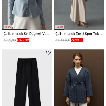
%30
%50
Çelik interlok Sık Düğmeli Volanlı Hırka Açık Mavi
Çelik İnterlok Etekli Spor Takım Taş
₺899,00
₺629,30
₺1.399,00
₺699,00