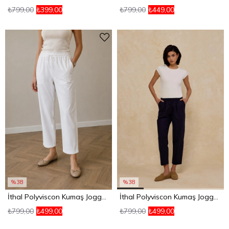
₺799,00
₺399,00
₺799,00
₺449,00
%38
%38
İthal Polyviscon Kumaş Jogger Pantolon Siyah
İthal Polyviscon Kumaş Jogger Pantolon Beyaz
₺799,00
₺499,00
₺799,00
₺499,00