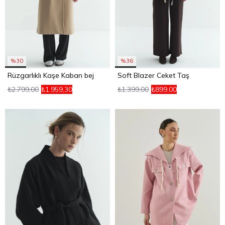
%30
%36
Rüzgarlıklı Kaşe Kaban bej
Soft Blazer Ceket Taş
₺2.799,00
₺1.959,30
₺1.399,00
₺899,00