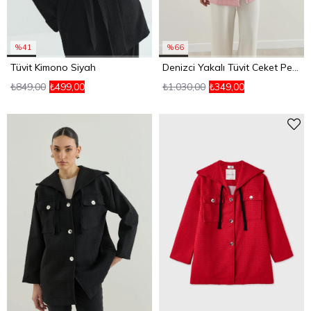
%41
%66
Tüvit Kimono Siyah
Denizci Yakalı Tüvit Ceket Pembe
₺849,00
₺499,00
₺1.030,00
₺349,00