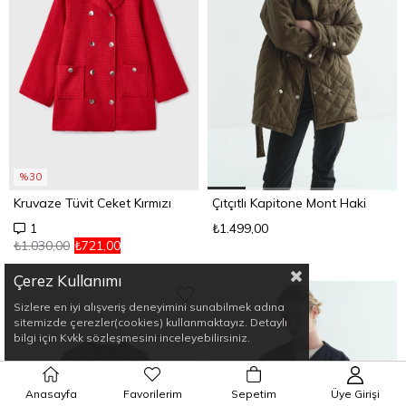
%30
Kruvaze Tüvit Ceket Kırmızı
Çıtçıtlı Kapitone Mont Haki
₺1.499,00
1
₺1.030,00
₺721,00
Çerez Kullanımı
Sizlere en iyi alışveriş deneyimini sunabilmek adına
sitemizde çerezler(cookies) kullanmaktayız. Detaylı
bilgi için Kvkk sözleşmesini inceleyebilirsiniz.
Anasayfa
Favorilerim
Sepetim
Üye Girişi