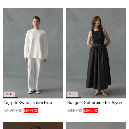
%46
%30
Üç iplik Sweat Takım Ekru
Büzgülü Gabardin Etek Siyah
₺1.299,00
₺699,00
₺949,00
₺664,30