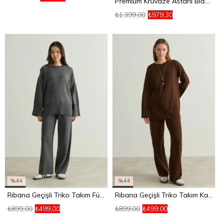
Premium Kruvaze Astarlı Blazer Ceket Taş
₺1.399,00
₺979,30
%44
%44
Ribana Geçişli Triko Takım Füme
Ribana Geçişli Triko Takım Kahverengi
₺899,00
₺499,00
₺899,00
₺499,00