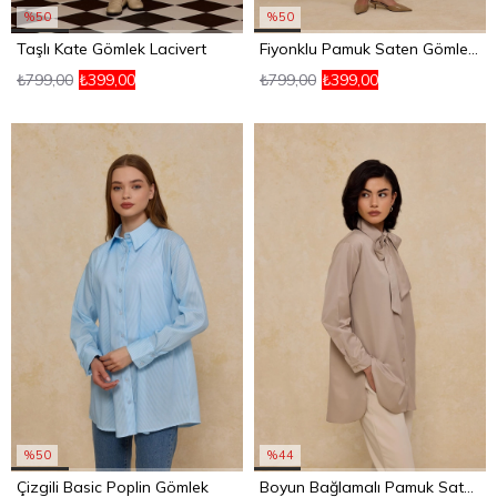
%50
%50
Taşlı Kate Gömlek Lacivert
Fiyonklu Pamuk Saten Gömlek Gri
₺799,00
₺399,00
₺799,00
₺399,00
%50
%44
Çizgili Basic Poplin Gömlek
Boyun Bağlamalı Pamuk Saten Gömlek Gri