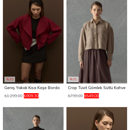
%30
%31
Geniş Yakalı Kısa Kaşe Bordo
Crop Tüvit Gömlek Sütlü Kahve
₺1.299,00
₺909,30
₺799,00
₺549,00