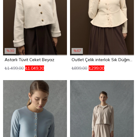
%30
%67
Astarlı Tüvit Ceket Beyaz
Outlet Çelik interlok Sık Düğmeli Volanlı Hırka Krem
₺1.499,00
₺1.049,30
₺899,00
₺299,00