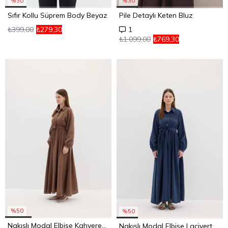
%30
%30
Sıfır Kollu Süprem Body Beyaz
Pile Detaylı Keten Bluz
₺399,00
₺279,30
1
₺1.099,00
₺769,30
%50
%50
Nakışlı Modal Elbise Kahverengi
Nakışlı Modal Elbise Lacivert