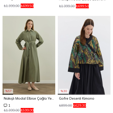
₺1.399,00
₺699,50
₺1.399,00
₺699,50
%57
%30
Nakışlı Modal Elbise Çağla Yeşili
Gofre Desenli Kimono
₺899,00
₺629,30
1
₺1.399,00
₺599,00