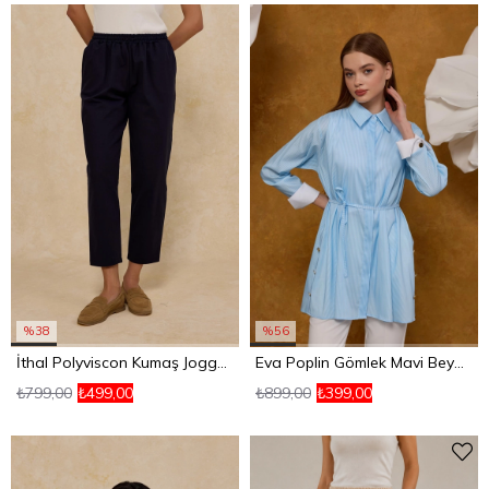
%38
%56
İthal Polyviscon Kumaş Jogger Pantolon Lacivert
Eva Poplin Gömlek Mavi Beyaz Çizgili
₺799,00
₺499,00
₺899,00
₺399,00