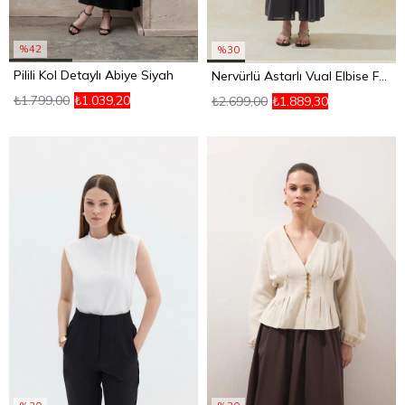
%42
%30
Pilili Kol Detaylı Abiye Siyah
Nervürlü Astarlı Vual Elbise Füme
₺1.799,00
₺1.039,20
₺2.699,00
₺1.889,30