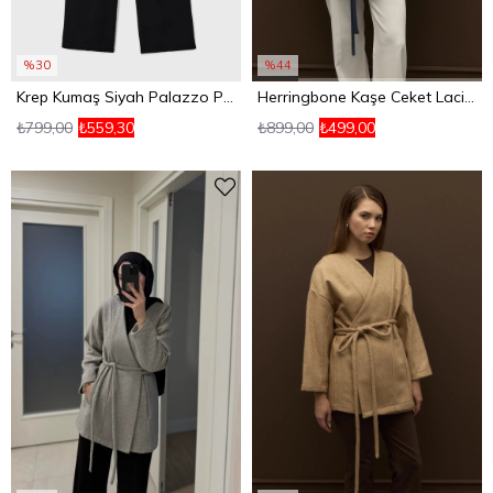
%30
%44
Krep Kumaş Siyah Palazzo Pantolon
Herringbone Kaşe Ceket Lacivert
₺799,00
₺559,30
₺899,00
₺499,00