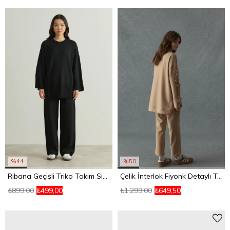
%44
%50
Ribana Geçişli Triko Takım Siyah
Çelik İnterlok Fiyonk Detaylı Takım Camel
₺899,00
₺499,00
₺1.299,00
₺649,50