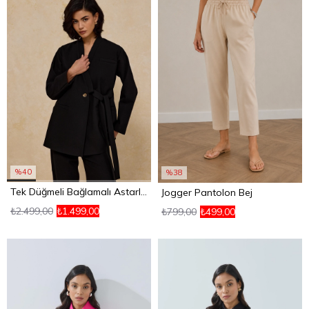
%40
%38
Tek Düğmeli Bağlamalı Astarlı Ceket Siyah
Jogger Pantolon Bej
₺2.499,00
₺1.499,00
₺799,00
₺499,00