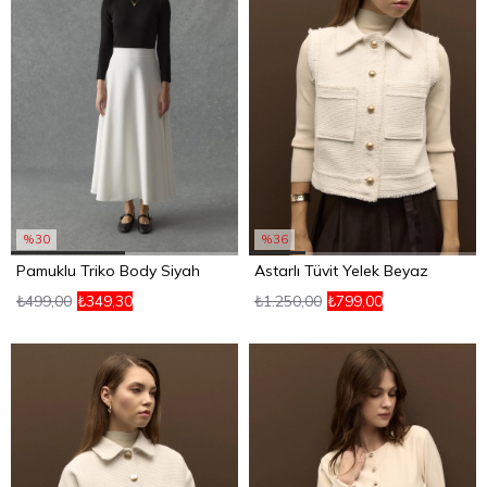
%30
%36
Pamuklu Triko Body Siyah
Astarlı Tüvit Yelek Beyaz
₺499,00
₺349,30
₺1.250,00
₺799,00