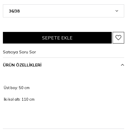
Satıcıya Soru Sor
ÜRÜN ÖZELLIKLERI
Üst boy: 50 cm
İki kol altı: 110 cm
Etek boy: 94 cm
Bel: 72 cm ,