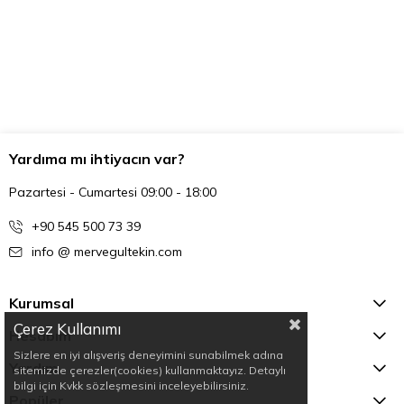
Yardıma mı ihtiyacın var?
Pazartesi - Cumartesi 09:00 - 18:00
+90 545 500 73 39
info @ mervegultekin.com
Kurumsal
Çerez Kullanımı
Hesabım
Sizlere en iyi alışveriş deneyimini sunabilmek adına
Yardım
sitemizde çerezler(cookies) kullanmaktayız. Detaylı
bilgi için Kvkk sözleşmesini inceleyebilirsiniz.
Popüler