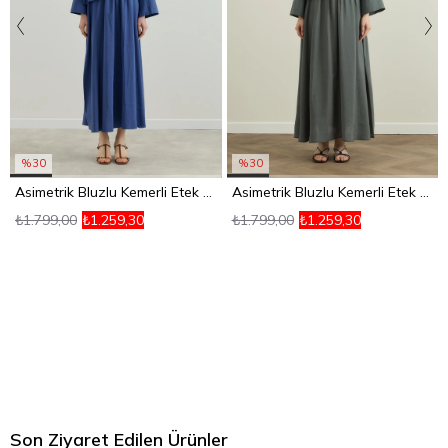
%30
%30
Asimetrik Bluzlu Kemerli Etek Takım İndigo
Asimetrik Bluzlu Kemerli Etek Takım Petrol Rengi
₺1.799,00
₺1.259,30
₺1.799,00
₺1.259,30
Son Ziyaret Edilen Ürünler