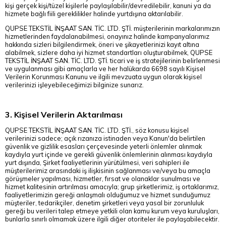
kişi gerçek kişi/tüzel kişilerle paylaşılabilir/devredilebilir, kanuni ya da
hizmete bağlı fiili gereklilikler halinde yurtdışına aktarılabilir.
QUPSE TEKSTİL İNŞAAT SAN. TİC. LTD. ŞTİ. müşterilerinin markalarımızın
hizmetlerinden faydalanabilmesi, onayınız halinde kampanyalarımız
hakkında sizleri bilgilendirmek, öneri ve şikayetlerinizi kayıt altına
alabilmek, sizlere daha iyi hizmet standartları oluşturabilmek, QUPSE
TEKSTİL İNŞAAT SAN. TİC. LTD. ŞTİ. ticari ve iş stratejilerinin belirlenmesi
ve uygulanması gibi amaçlarla ve her halükarda 6698 sayılı Kişisel
Verilerin Korunması Kanunu ve ilgili mevzuata uygun olarak kişisel
verilerinizi işleyebileceğimizi bilginize sunarız.
3. Kişisel Verilerin Aktarılması
QUPSE TEKSTİL İNŞAAT SAN. TİC. LTD. ŞTİ., söz konusu kişisel
verilerinizi sadece; açık rızanıza istinaden veya Kanun'da belirtilen
güvenlik ve gizlilik esasları çerçevesinde yeterli önlemler alınmak
kaydıyla yurt içinde ve gerekli güvenlik önlemlerinin alınması kaydıyla
yurt dışında, Şirket faaliyetlerinin yürütülmesi, veri sahipleri ile
müşterilerimiz arasındaki iş ilişkisinin sağlanması ve/veya bu amaçla
görüşmeler yapılması, hizmetler, fırsat ve olanaklar sunulması ve
hizmet kalitesinin artırılması amacıyla; grup şirketlerimiz, iş ortaklarımız,
faaliyetlerimizin gereği anlaşmalı olduğumuz ve hizmet sunduğumuz
müşteriler, tedarikçiler, denetim şirketleri veya yasal bir zorunluluk
gereği bu verileri talep etmeye yetkili olan kamu kurum veya kuruluşları,
bunlarla sınırlı olmamak üzere ilgili diğer otoriteler ile paylaşabilecektir.