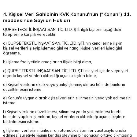
4. Kişisel Veri Sahibinin KVK Kanunu'nun (“Kanun”) 11.
maddesinde Sayılan Hakları
QUPSE TEKSTİL İNŞAAT SAN. TİC. LTD. ŞTİ. ilgili kişilerin aşağıdaki
taleplerine karşılık verecektir:
a) QUPSE TEKSTİL İNŞAAT SAN. TİC. LTD. ŞTİ.'nın kendilerine ilişkin
kişisel verileri işleyip işlemediğini ve hangi kişisel verileri işlediğini
öğrenme,
b) İşleme faaliyetinin amaçlarına ilişkin bilgi alma,
c) QUPSE TEKSTİL İNŞAAT SAN. TİC. LTD. ŞTİ.'nın yurt içinde veya yurt
dışında kişisel verileri aktardığı üçüncü kişileri bilme,
d) Kişisel verilerin eksik veya yanlış işlenmiş olması hâlinde bunların
düzeltilmesini isteme,
e) Kanun'a uygun olarak kişisel verilerin silinmesini veya yok edilmesini
isteme,
f) Kişisel verilerin düzeltilmesi, silinmesi ya da yok edilmesi talebi
halinde; yapılan işlemlerin, kişisel verilerin aktarıldığı üçüncü kişilere
bildirilmesini isteme,
g) İşlenen verilerin münhasıran otomatik sistemler vasıtasıyla analiz
edilmesi suretiyle kişinin kendisi aleyhine bir sonucun ortaya çıkmasına