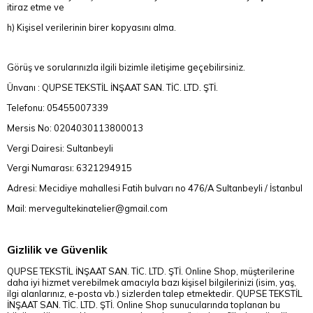
itiraz etme ve
h) Kişisel verilerinin birer kopyasını alma.
Görüş ve sorularınızla ilgili bizimle iletişime geçebilirsiniz.
Ünvanı : QUPSE TEKSTİL İNŞAAT SAN. TİC. LTD. ŞTİ.
Telefonu: 05455007339
Mersis No: 0204030113800013
Vergi Dairesi: Sultanbeyli
Vergi Numarası: 6321294915
Adresi: Mecidiye mahallesi Fatih bulvarı no 476/A Sultanbeyli / İstanbul
Mail:
mervegultekinatelier@gmail.com
Gizlilik ve Güvenlik
QUPSE TEKSTİL İNŞAAT SAN. TİC. LTD. ŞTİ. Online Shop, müşterilerine
daha iyi hizmet verebilmek amacıyla bazı kişisel bilgilerinizi (isim, yaş,
ilgi alanlarınız, e-posta vb.) sizlerden talep etmektedir. QUPSE TEKSTİL
İNŞAAT SAN. TİC. LTD. ŞTİ. Online Shop sunucularında toplanan bu