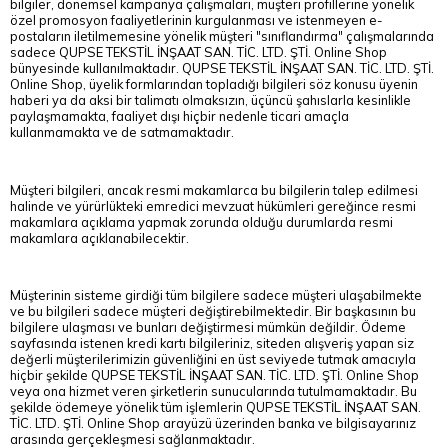
bilgiler, dönemsel kampanya çalışmaları, müşteri profillerine yönelik
özel promosyon faaliyetlerinin kurgulanması ve istenmeyen e-
postaların iletilmemesine yönelik müşteri "sınıflandırma" çalışmalarında
sadece QUPSE TEKSTİL İNŞAAT SAN. TİC. LTD. ŞTİ. Online Shop
bünyesinde kullanılmaktadır. QUPSE TEKSTİL İNŞAAT SAN. TİC. LTD. ŞTİ.
Online Shop, üyelik formlarından topladığı bilgileri söz konusu üyenin
haberi ya da aksi bir talimatı olmaksızın, üçüncü şahıslarla kesinlikle
paylaşmamakta, faaliyet dışı hiçbir nedenle ticari amaçla
kullanmamakta ve de satmamaktadır.
Müşteri bilgileri, ancak resmi makamlarca bu bilgilerin talep edilmesi
halinde ve yürürlükteki emredici mevzuat hükümleri gereğince resmi
makamlara açıklama yapmak zorunda olduğu durumlarda resmi
makamlara açıklanabilecektir.
Müşterinin sisteme girdiği tüm bilgilere sadece müşteri ulaşabilmekte
ve bu bilgileri sadece müşteri değiştirebilmektedir. Bir başkasının bu
bilgilere ulaşması ve bunları değiştirmesi mümkün değildir. Ödeme
sayfasında istenen kredi kartı bilgileriniz, siteden alışveriş yapan siz
değerli müşterilerimizin güvenliğini en üst seviyede tutmak amacıyla
hiçbir şekilde QUPSE TEKSTİL İNŞAAT SAN. TİC. LTD. ŞTİ. Online Shop
veya ona hizmet veren şirketlerin sunucularında tutulmamaktadır. Bu
şekilde ödemeye yönelik tüm işlemlerin QUPSE TEKSTİL İNŞAAT SAN.
TİC. LTD. ŞTİ. Online Shop arayüzü üzerinden banka ve bilgisayarınız
arasında gerçekleşmesi sağlanmaktadır.