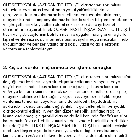
QUPSE TEKSTİL İNŞAAT SAN. TİC. LTD. ŞTİ. olarak, veri sorumlusu
sıfatıyla, mevzuattan kaynaklanan yasal yükümlülüklerimiz
çerçevesinde; markalarımızın hizmetlerinden faydalanabilmeniz,
onayınız halinde kampanyalarımız hakkında sizleri bilgilendirmek, öneri
ve şikayetlerinizi kayıt altına alabilmek, sizlere daha iyi hizmet
standartları oluşturabilmek, QUPSE TEKSTİL İNŞAAT SAN. TİC. LTD. ŞTİ.
ticari ve iş stratejilerinin belirlenmesi ve uygulanması gibi amaçlarla
kişisel verilerinizi sözlü, internet sitesi, sosyal medya mecraları, mobil
uygulamalar ve benzeri vasıtalarla sözlü, yazılı ya da elektronik
yöntemlerle toplamaktayız.
2. Kişisel verilerin işlenmesi ve işleme amaçları
QUPSE TEKSTİL İNŞAAT SAN. TİC. LTD. ŞTİ. olarak, veri sorumlusu sıfatı
ile çağrı merkezlerimiz, yazılı iletişim kanallarımız, sosyal medya
sayfalarımız, mobil iletişim kanalları, mağaza içi iletişim kanalları
ve/veya bunlarla sınırlı olmamak üzere her türlü kanallar aracılığı ile;
onayınız dahilinde elde ettiğimiz kişisel ve/veya özel nitelikli kişisel
verileriniz tamamen veya kısmen elde edilebilir, kaydedilebilir,
saklanabilir, depolanabilir, değiştirilebilir, güncellenebilir, periyodik
olarak kontrol edilebilir, yeniden düzenlenebilir, sınıflandırılabilir,
işlendikleri amaç için gerekli olan ya da ilgili kanunda öngörülen süre
kadar muhafaza edilebilir, kanuni ya da hizmete bağlı fiili gereklilikler
halinde QUPSE TEKSTİL İNŞAAT SAN. TİC. LTD. ŞTİ.'nın birlikte çalıştığı
özel-tüzel kişilerle ya da kanunen yükümlü olduğu kamu kurum ve
kuruluşlarıyla ve/veya Türkiye'de veya yurt dışında mukim olan ilgili 3.