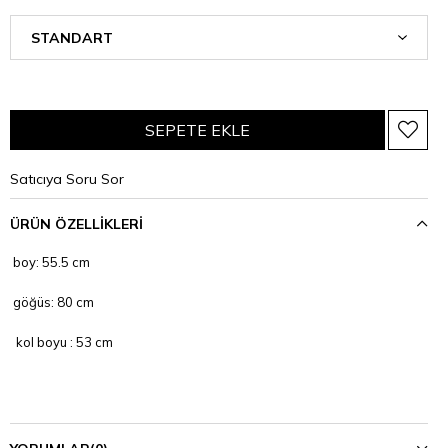
Satıcıya Soru Sor
ÜRÜN ÖZELLIKLERI
boy: 55.5 cm
göğüs: 80 cm
kol boyu : 53 cm
esnek kumaş, yarım balıkçı