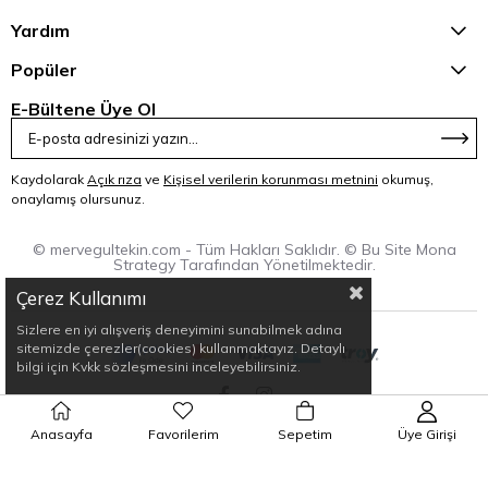
Yardım
Popüler
E-Bültene Üye Ol
Kaydolarak
Açık rıza
ve
Kişisel verilerin korunması metnini
okumuş,
onaylamış olursunuz.
© mervegultekin.com - Tüm Hakları Saklıdır. © Bu Site Mona
Strategy Tarafından Yönetilmektedir.
Çerez Kullanımı
Sizlere en iyi alışveriş deneyimini sunabilmek adına
sitemizde çerezler(cookies) kullanmaktayız. Detaylı
bilgi için Kvkk sözleşmesini inceleyebilirsiniz.
Anasayfa
Favorilerim
Sepetim
Üye Girişi