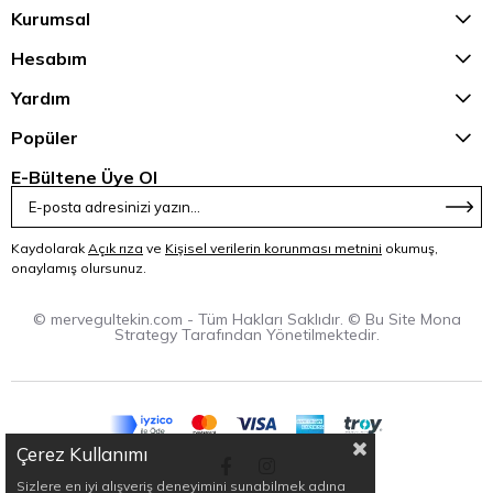
Kurumsal
Hesabım
Yardım
Popüler
E-Bültene Üye Ol
Kaydolarak
Açık rıza
ve
Kişisel verilerin korunması metnini
okumuş,
onaylamış olursunuz.
© mervegultekin.com - Tüm Hakları Saklıdır. © Bu Site Mona
Strategy Tarafından Yönetilmektedir.
Çerez Kullanımı
Sizlere en iyi alışveriş deneyimini sunabilmek adına