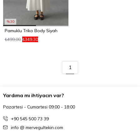
%30
Pamuklu Triko Body Siyah
₺499,00
₺349,30
1
Yardıma mı ihtiyacın var?
Pazartesi - Cumartesi 09:00 - 18:00
+90 545 500 73 39
info @ mervegultekin.com