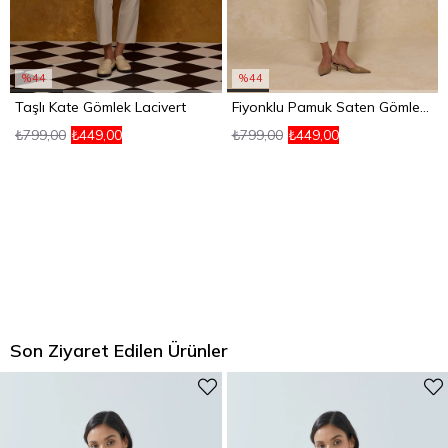
%44
%44
Taşlı Kate Gömlek Lacivert
Fiyonklu Pamuk Saten Gömlek Gri
₺799,00
₺449,00
₺799,00
₺449,00
Son Ziyaret Edilen Ürünler