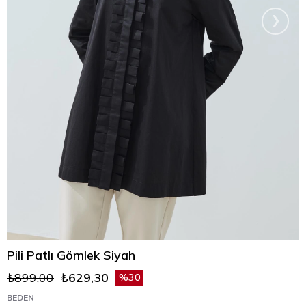
›
Pili Patlı Gömlek Siyah
₺899,00
₺629,30
30
BEDEN