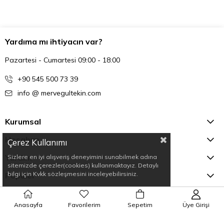
Yardıma mı ihtiyacın var?
Pazartesi - Cumartesi 09:00 - 18:00
+90 545 500 73 39
info @ mervegultekin.com
Kurumsal
Hesabım
Çerez Kullanımı
Yardım
Sizlere en iyi alışveriş deneyimini sunabilmek adına
sitemizde çerezler(cookies) kullanmaktayız. Detaylı
bilgi için Kvkk sözleşmesini inceleyebilirsiniz.
Popüler
E-Bültene Üye Ol
Anasayfa
Favorilerim
Sepetim
Üye Girişi