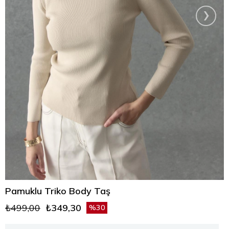
›
Pamuklu Triko Body Taş
₺499,00
₺349,30
30