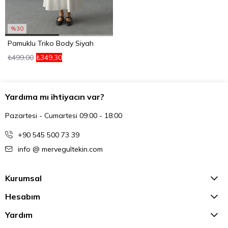
%30
Pamuklu Triko Body Siyah
₺499,00
₺349,30
Yardıma mı ihtiyacın var?
Pazartesi - Cumartesi 09:00 - 18:00
+90 545 500 73 39
info @ mervegultekin.com
Kurumsal
Hesabım
Yardım