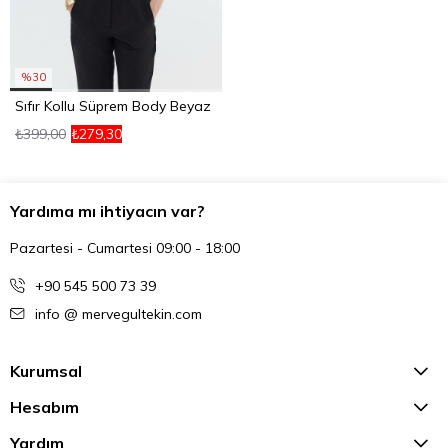
%30
Sıfır Kollu Süprem Body Beyaz
₺399,00
₺279,30
Yardıma mı ihtiyacın var?
Pazartesi - Cumartesi 09:00 - 18:00
+90 545 500 73 39
info @ mervegultekin.com
Kurumsal
Hesabım
Yardım