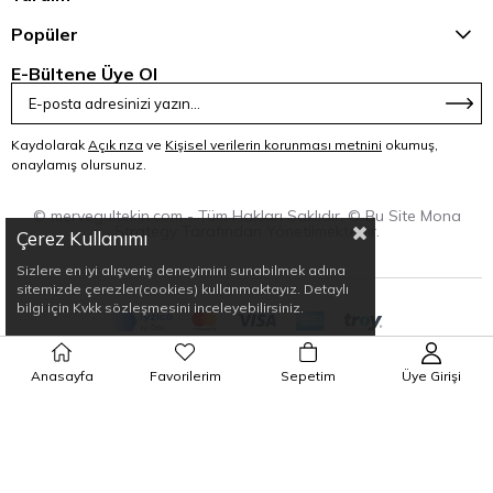
Popüler
E-Bültene Üye Ol
Kaydolarak
Açık rıza
ve
Kişisel verilerin korunması metnini
okumuş,
onaylamış olursunuz.
© mervegultekin.com - Tüm Hakları Saklıdır. © Bu Site Mona
Strategy Tarafından Yönetilmektedir.
Çerez Kullanımı
Sizlere en iyi alışveriş deneyimini sunabilmek adına
sitemizde çerezler(cookies) kullanmaktayız. Detaylı
bilgi için Kvkk sözleşmesini inceleyebilirsiniz.
Anasayfa
Favorilerim
Sepetim
Üye Girişi