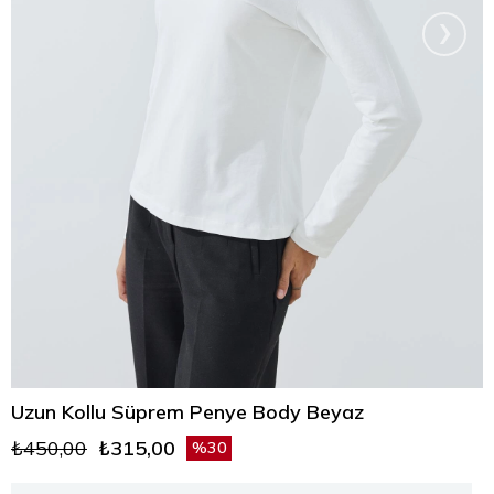
›
Uzun Kollu Süprem Penye Body Beyaz
₺450,00
₺315,00
30