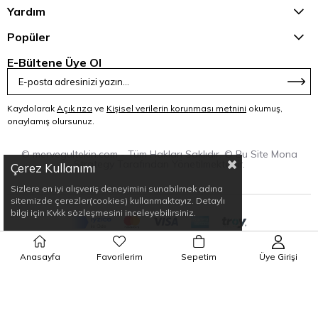
Yardım
Popüler
E-Bültene Üye Ol
Kaydolarak
Açık rıza
ve
Kişisel verilerin korunması metnini
okumuş,
onaylamış olursunuz.
© mervegultekin.com - Tüm Hakları Saklıdır. © Bu Site Mona
Strategy Tarafından Yönetilmektedir.
Çerez Kullanımı
Sizlere en iyi alışveriş deneyimini sunabilmek adına
sitemizde çerezler(cookies) kullanmaktayız. Detaylı
bilgi için Kvkk sözleşmesini inceleyebilirsiniz.
Anasayfa
Favorilerim
Sepetim
Üye Girişi