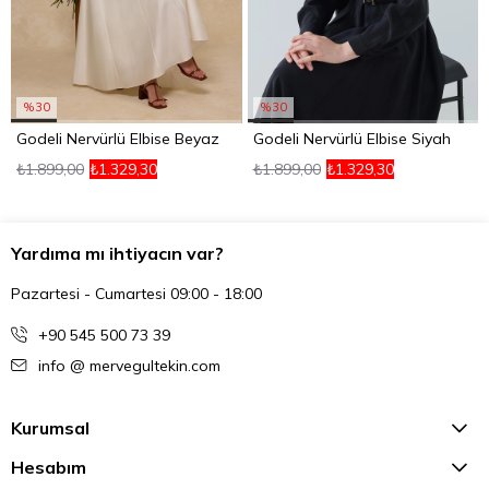
%30
%30
Godeli Nervürlü Elbise Beyaz
Godeli Nervürlü Elbise Siyah
₺1.899,00
₺1.329,30
₺1.899,00
₺1.329,30
Yardıma mı ihtiyacın var?
Pazartesi - Cumartesi 09:00 - 18:00
+90 545 500 73 39
info @ mervegultekin.com
Kurumsal
Hesabım