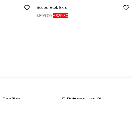
Scuba Etek Ekru
₺899,00
₺629,30
Popüler
E-Bültene Üye Ol
Trençkot
Kaban
Mont
Kaydolarak
Açık rıza
ve
Kişisel
Pantolon
verilerin korunması metnini
okumuş,
Sweatshirt
onaylamış olursunuz.