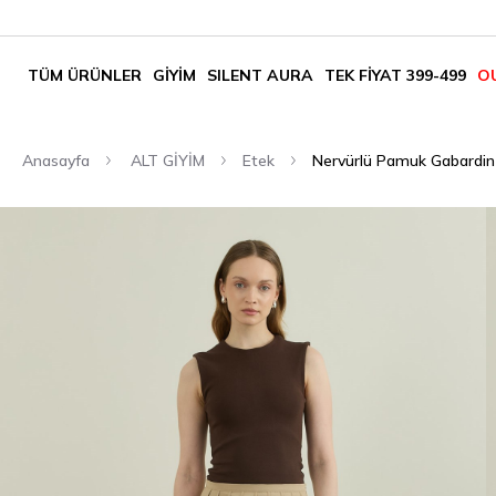
TÜM ÜRÜNLER
GİYİM
SILENT AURA
TEK FİYAT 399-499
O
Anasayfa
ALT GİYİM
Etek
Nervürlü Pamuk Gabardin