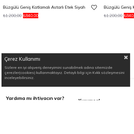
Büzgülü Geniş Katlamalı Astarlı Etek Siyah
Büzgülü Geniş K
₺1.200,00
₺840,00
₺1.200,00
₺840
Çerez Kullanımı
Sizlere en iyi alışveriş deneyimini sunabilmek adına sitemizde
çerezler(cookies) kullanmaktayız. Detaylı bilgi için Kvkk sözleşmesini
inceleyebilirsiniz.
Yardıma mı ihtiyacın var?
Kurumsal
Hakkımızda
Pazartesi - Cumartesi 09:00 -
Mağaza
18:00
+90 545 500 73 39