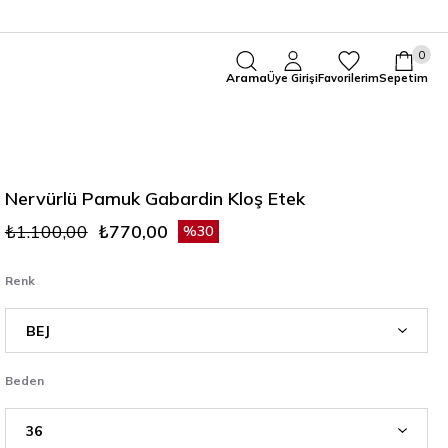
0
Arama
Üye Girişi
Favorilerim
Sepetim
Nervürlü Pamuk Gabardin Kloş Etek
₺1.100,00
₺770,00
30
Renk
Beden