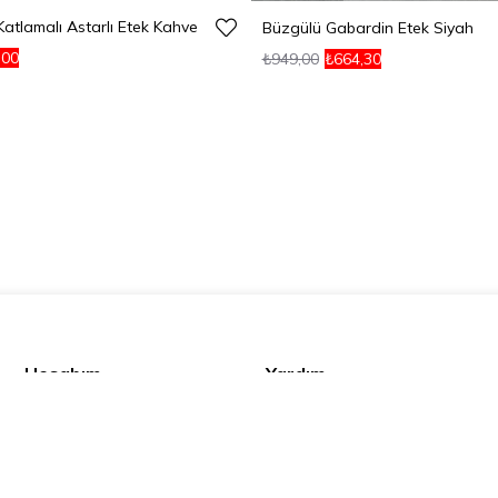
atlamalı Astarlı Etek Kahve
Büzgülü Gabardin Etek Siyah
,00
₺949,00
₺664,30
Hesabım
Yardım
Sık Sorulan Sorular
Gizlilik Politikası
Siparişlerim
KVKK
Satış Sözleşmesi
İptal ve İade Şartları