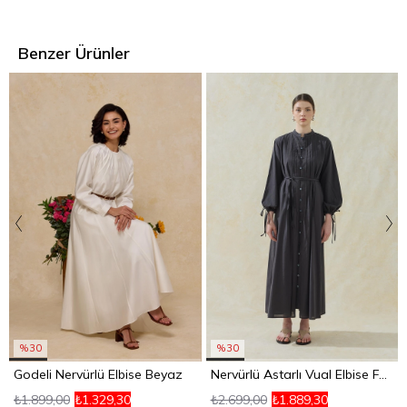
Benzer Ürünler
%30
%30
Godeli Nervürlü Elbise Beyaz
Nervürlü Astarlı Vual Elbise Füme
₺1.899,00
₺1.329,30
₺2.699,00
₺1.889,30