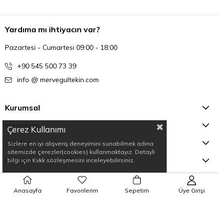
Yardıma mı ihtiyacın var?
Pazartesi - Cumartesi 09:00 - 18:00
+90 545 500 73 39
info @ mervegultekin.com
Kurumsal
Hesabım
Çerez Kullanımı
Yardım
Sizlere en iyi alışveriş deneyimini sunabilmek adına
sitemizde çerezler(cookies) kullanmaktayız. Detaylı
Popüler
bilgi için Kvkk sözleşmesini inceleyebilirsiniz.
E-Bültene Üye Ol
Anasayfa
Favorilerim
Sepetim
Üye Girişi
Kaydolarak
Açık rıza
ve
Kişisel verilerin korunması metnini
okumuş,
onaylamış olursunuz.