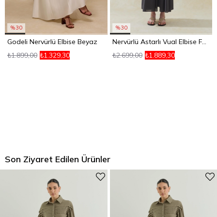
%30
%30
Godeli Nervürlü Elbise Beyaz
Nervürlü Astarlı Vual Elbise Füme
₺1.899,00
₺1.329,30
₺2.699,00
₺1.889,30
Son Ziyaret Edilen Ürünler