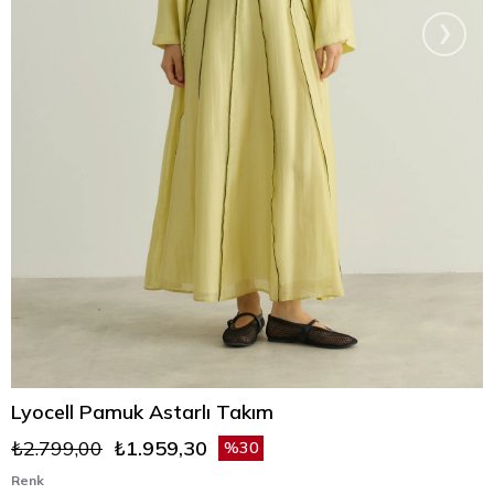
›
Lyocell Pamuk Astarlı Takım
₺2.799,00
₺1.959,30
30
Renk