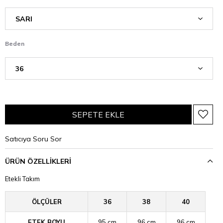
Beden
Satıcıya Soru Sor
ÜRÜN ÖZELLIKLERI
Etekli Takım
ÖLÇÜLER
36
38
40
ETEK BOYU
95 cm
96 cm
96 cm