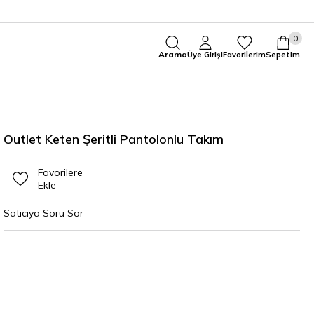
0
Arama
Üye Girişi
Favorilerim
Sepetim
Outlet Keten Şeritli Pantolonlu Takım
Favorilere
Ekle
Satıcıya Soru Sor