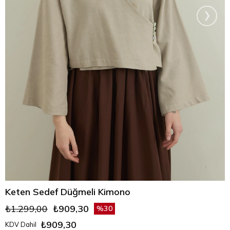
›
Keten Sedef Düğmeli Kimono
₺1.299,00
₺909,30
30
₺909,30
KDV Dahil