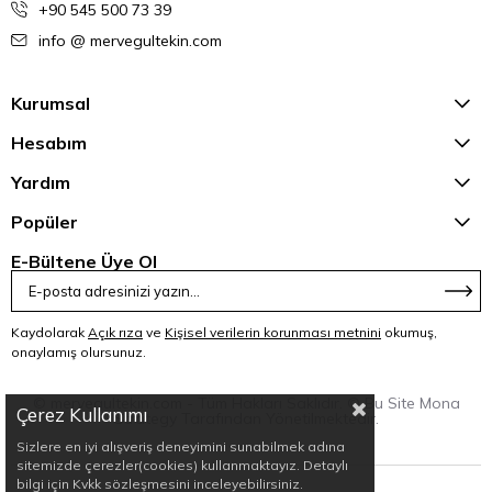
+90 545 500 73 39
info @ mervegultekin.com
Kurumsal
Hesabım
Yardım
Popüler
E-Bültene Üye Ol
Kaydolarak
Açık rıza
ve
Kişisel verilerin korunması metnini
okumuş,
onaylamış olursunuz.
© mervegultekin.com - Tüm Hakları Saklıdır. © Bu Site Mona
Çerez Kullanımı
Strategy Tarafından Yönetilmektedir.
Sizlere en iyi alışveriş deneyimini sunabilmek adına
sitemizde çerezler(cookies) kullanmaktayız. Detaylı
bilgi için Kvkk sözleşmesini inceleyebilirsiniz.