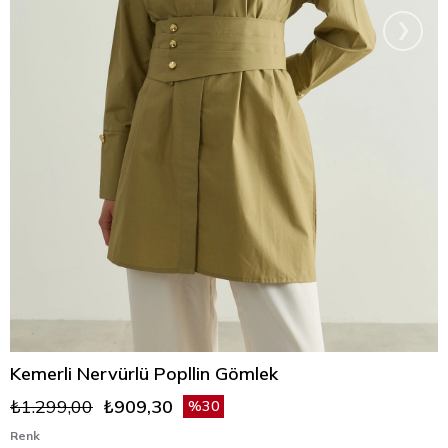
›
Kemerli Nervürlü Popllin Gömlek
₺1.299,00
₺909,30
30
Renk