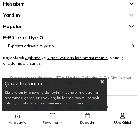
Hesabım
Yardım
Popüler
E-Bültene Üye Ol
Kaydolarak
Açık rıza
ve
Kişisel verilerin korunması metnini
okumuş,
onaylamış olursunuz.
© mervegultekin.com - Tüm Hakları Saklıdır. © Bu Site Mona
Strategy Tarafından Yönetilmektedir.
Çerez Kullanımı
Sizlere en iyi alışveriş deneyimini sunabilmek adına
sitemizde çerezler(cookies) kullanmaktayız. Detaylı
bilgi için Kvkk sözleşmesini inceleyebilirsiniz.
Anasayfa
Favorilerim
Sepetim
Üye Girişi