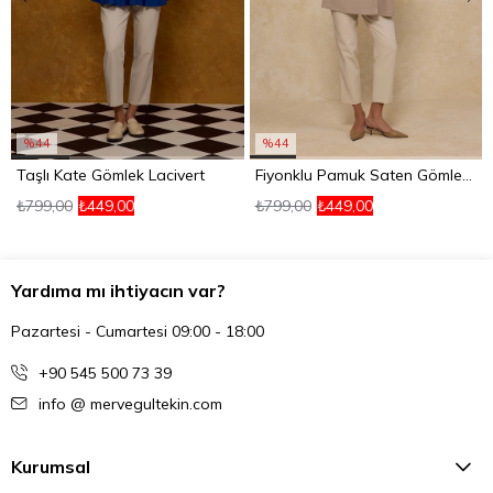
%44
%44
Taşlı Kate Gömlek Lacivert
Fiyonklu Pamuk Saten Gömlek Gri
₺799,00
₺449,00
₺799,00
₺449,00
Yardıma mı ihtiyacın var?
Pazartesi - Cumartesi 09:00 - 18:00
+90 545 500 73 39
info @ mervegultekin.com
Kurumsal