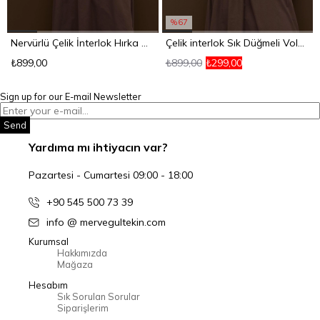
%67
Nervürlü Çelik İnterlok Hırka Devet Tüyü
Çelik interlok Sık Düğmeli Volanlı Hırka Krem
₺899,00
₺899,00
₺299,00
Sign up for our E-mail Newsletter
Send
Yardıma mı ihtiyacın var?
Pazartesi - Cumartesi 09:00 - 18:00
+90 545 500 73 39
info @ mervegultekin.com
Kurumsal
Hakkımızda
Mağaza
Hesabım
Sık Sorulan Sorular
Siparişlerim