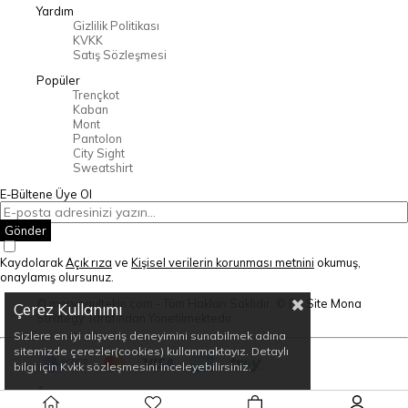
Yardım
Gizlilik Politikası
KVKK
Satış Sözleşmesi
Popüler
Trençkot
Kaban
Mont
Pantolon
City Sight
Sweatshirt
E-Bültene Üye Ol
Gönder
Kaydolarak
Açık rıza
ve
Kişisel verilerin korunması metnini
okumuş,
onaylamış olursunuz.
© mervegultekin.com - Tüm Hakları Saklıdır. © Bu Site Mona
Çerez Kullanımı
Strategy Tarafından Yönetilmektedir.
Sizlere en iyi alışveriş deneyimini sunabilmek adına
sitemizde çerezler(cookies) kullanmaktayız. Detaylı
bilgi için Kvkk sözleşmesini inceleyebilirsiniz.