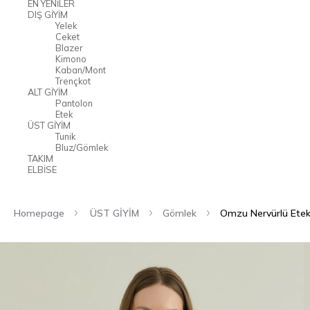
EN YENİLER
DIŞ GİYİM
Yelek
Ceket
Blazer
Kimono
Kaban/Mont
Trençkot
ALT GİYİM
Pantolon
Etek
ÜST GİYİM
Tunik
Bluz/Gömlek
TAKIM
ELBİSE
Homepage
ÜST GİYİM
Gömlek
Omzu Nervürlü Etek