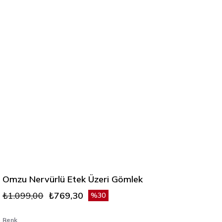
Omzu Nervürlü Etek Üzeri Gömlek
₺1.099,00
₺769,30
30
Renk