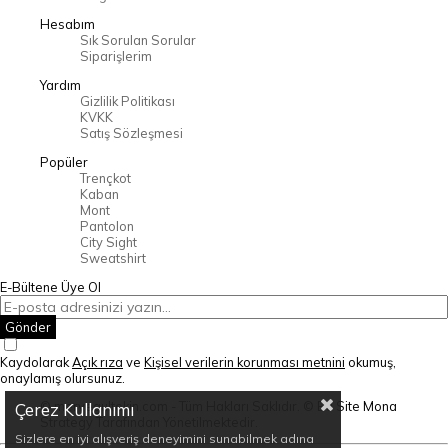
Hesabım
Sık Sorulan Sorular
Siparişlerim
Yardım
Gizlilik Politikası
KVKK
Satış Sözleşmesi
Popüler
Trençkot
Kaban
Mont
Pantolon
City Sight
Sweatshirt
E-Bültene Üye Ol
Gönder
Kaydolarak
Açık rıza
ve
Kişisel verilerin korunması metnini
okumuş,
onaylamış olursunuz.
© mervegultekin.com - Tüm Hakları Saklıdır. © Bu Site Mona
Çerez Kullanımı
Strategy Tarafından Yönetilmektedir.
Sizlere en iyi alışveriş deneyimini sunabilmek adına