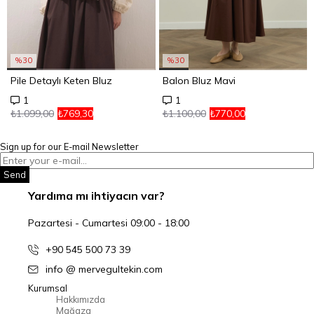
%30
%30
Pile Detaylı Keten Bluz
Balon Bluz Mavi
1
1
₺1.099,00
₺769,30
₺1.100,00
₺770,00
Sign up for our E-mail Newsletter
Send
Yardıma mı ihtiyacın var?
Pazartesi - Cumartesi 09:00 - 18:00
+90 545 500 73 39
info @ mervegultekin.com
Kurumsal
Hakkımızda
Mağaza