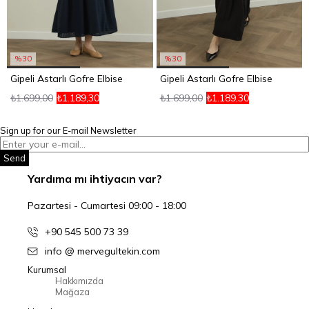
%30
%30
Gipeli Astarlı Gofre Elbise
Gipeli Astarlı Gofre Elbise
₺1.699,00
₺1.189,30
₺1.699,00
₺1.189,30
Sign up for our E-mail Newsletter
Send
Yardıma mı ihtiyacın var?
Pazartesi - Cumartesi 09:00 - 18:00
+90 545 500 73 39
info @ mervegultekin.com
Kurumsal
Hakkımızda
Mağaza