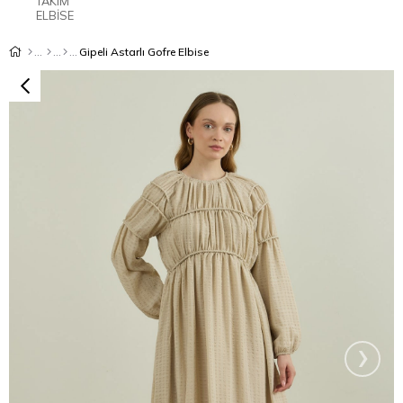
TAKIM
ELBİSE
Gipeli Astarlı Gofre Elbise
›