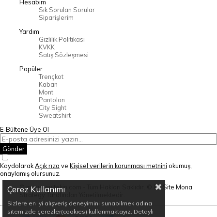
Hesabım
Sık Sorulan Sorular
Siparişlerim
Yardım
Gizlilik Politikası
KVKK
Satış Sözleşmesi
Popüler
Trençkot
Kaban
Mont
Pantolon
City Sight
Sweatshirt
E-Bültene Üye Ol
Gönder
Kaydolarak
Açık rıza
ve
Kişisel verilerin korunması metnini
okumuş,
onaylamış olursunuz.
© mervegultekin.com - Tüm Hakları Saklıdır. © Bu Site Mona
Çerez Kullanımı
Strategy Tarafından Yönetilmektedir.
Sizlere en iyi alışveriş deneyimini sunabilmek adına
sitemizde çerezler(cookies) kullanmaktayız. Detaylı