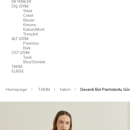
EN YENİLER
DIŞ GİYİM
Yelek
Ceket
Blazer
Kimono
Kaban/Mont
Trençkot
ALT GİYİM
Pantolon
Etek
ÜST GİYİM
Tunik
Bluz/Gömlek
TAKIM
ELBİSE
Homepage
TAKIM
takım
Desenli Bol Pantolonlu G