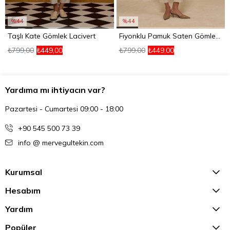
%44
%44
Taşlı Kate Gömlek Lacivert
Fiyonklu Pamuk Saten Gömlek Gri
₺799,00
₺449,00
₺799,00
₺449,00
Yardıma mı ihtiyacın var?
Pazartesi - Cumartesi 09:00 - 18:00
+90 545 500 73 39
info @ mervegultekin.com
Kurumsal
Hesabım
Yardım
Popüler