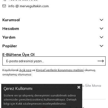
info @ mervegultekin.com
Kurumsal
Hesabım
Yardım
Popüler
E-Bültene Üye Ol
Kaydolarak
Açık rıza
ve
Kişisel verilerin korunması metnini
okumuş,
onaylamış olursunuz.
© mervegultekin.com - Tüm Hakları Saklıdır. © Bu Site Mona
Çerez Kullanımı
Strategy Tarafından Yönetilmektedir.
Sizlere en iyi alışveriş deneyimini sunabilmek adına
sitemizde çerezler(cookies) kullanmaktayız. Detaylı
bilgi için Kvkk sözleşmesini inceleyebilirsiniz.