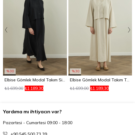
%30
%30
Elbise Gömlek Modal Takım Siyah
Elbise Gömlek Modal Takım Taş
₺1.699,00
₺1.189,30
₺1.699,00
₺1.189,30
Yardıma mı ihtiyacın var?
Pazartesi - Cumartesi 09:00 - 18:00
+90 545 500 73 39