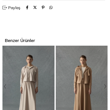
Düşük Omuzlu Model
Paylaş
Etek cepli
Bel lastikli
Kemik fermuarlı
Benzer Ürünler
Kapişonlu