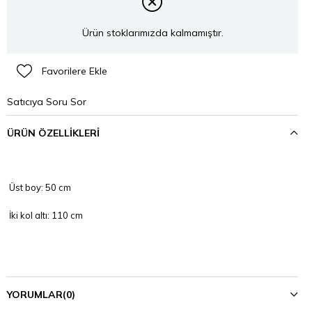
Ürün stoklarımızda kalmamıştır.
Favorilere Ekle
Satıcıya Soru Sor
ÜRÜN ÖZELLIKLERI
Üst boy: 50 cm
İki kol altı: 110 cm
Etek boy: 94 cm
Bel: 72 cm ,
YORUMLAR
(0)
Detaylar,