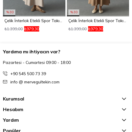
%30
%30
Çelik İnterlok Etekli Spor Takım Taş
Çelik İnterlok Etekli Spor Takım Camel
₺1.399,00
₺979,30
₺1.399,00
₺979,30
Yardıma mı ihtiyacın var?
Pazartesi - Cumartesi 09:00 - 18:00
+90 545 500 73 39
info @ mervegultekin.com
Kurumsal
Hesabım
Yardım
Popüler