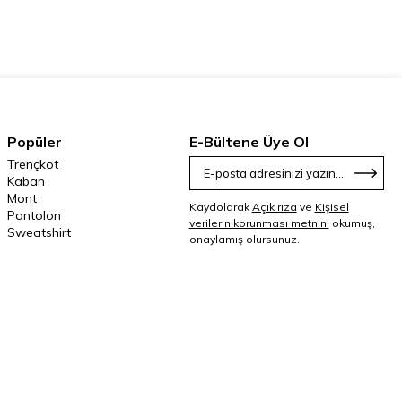
Popüler
E-Bültene Üye Ol
Trençkot
Kaban
Mont
Kaydolarak
Açık rıza
ve
Kişisel
Pantolon
verilerin korunması metnini
okumuş,
Sweatshirt
onaylamış olursunuz.