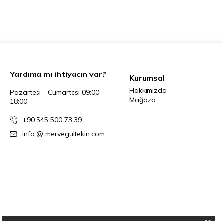
Yardıma mı ihtiyacın var?
Kurumsal
Hakkımızda
Pazartesi - Cumartesi 09:00 -
Mağaza
18:00
+90 545 500 73 39
info @ mervegultekin.com