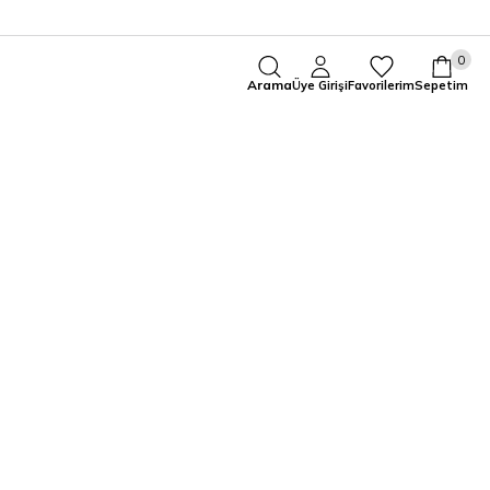
0
Arama
Üye Girişi
Favorilerim
Sepetim