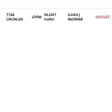
TÜM
SILENT
GARAJ
GİYİM
OUTLET
ÜRÜNLER
AURA
İNDİRİMİ